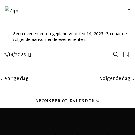
Geen evenementen gepland voor feb 14, 2025. Ga naar de
B
volgende aankomende evenementen
.
e
r
E
E
2/14/2025
Z
i
D
S
o
c
a
v
v
h
e
e
g
t
k
e
l
Vorige dag
Volgende dag
e
e
e
n
n
c
n
e
ABONNEER OP KALENDER
t
m
e
e
e
e
m
r
n