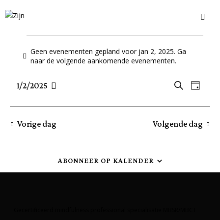
Geen evenementen gepland voor jan 2, 2025. Ga
B
naar de
volgende aankomende evenementen
.
e
r
E
E
1/2/2025
Z
i
D
S
o
v
v
c
a
e
h
e
e
e
g
t
l
k
n
Vorige dag
Volgende dag
n
e
e
e
e
n
c
m
t
m
e
ABONNEER OP KALENDER
e
e
n
e
n
r
t
t
e
w
e
e
Gecertificeerd mindfulness professional specialisatie MBSR/MBCT
e
n